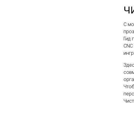
Ч
С мо
проз
Гид 
CNC 
ингр
Здес
совм
орга
Чтоб
перс
Чист