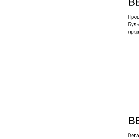
В
Прод
Будь
прод
В
Вега