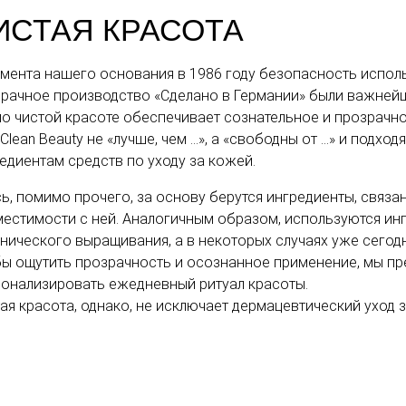
ИСТАЯ КРАСОТА
мента нашего основания в 1986 году безопасность испол
рачное производство «Сделано в Германии» были важней
по чистой красоте обеспечивает сознательное и прозрачн
Clean Beauty не «лучше, чем …», а «свободны от …» и подхо
едиентам средств по уходу за кожей.
ь, помимо прочего, за основу берутся ингредиенты, свя
естимости с ней. Аналогичным образом, используются инг
нического выращивания, а в некоторых случаях уже сего
ы ощутить прозрачность и осознанное применение, мы пре
онализировать ежедневный ритуал красоты.
ая красота, однако, не исключает дермацевтический уход 