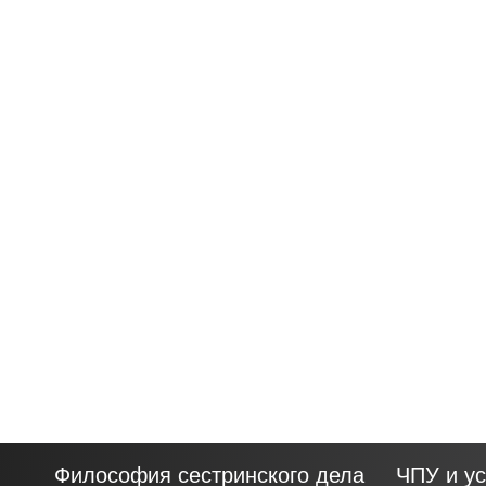
Философия сестринского дела
ЧПУ и ус