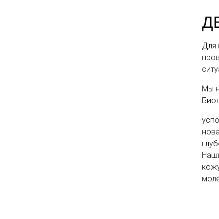
Д
Для 
пров
ситу
Мы н
Биот
успо
нова
глуб
Наши
кожу
моле