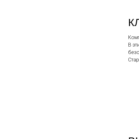
К
Комп
В эт
безо
Ста