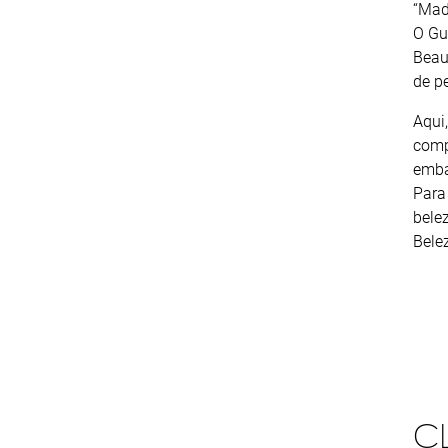
“Mad
O Gu
Beau
de p
Aqui
comp
emba
Para
belez
Bele
C