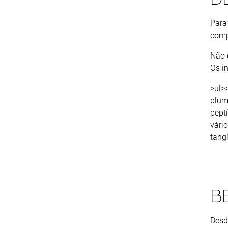
Para
comp
Não 
Os i
>ul>>
plum
pept
vári
tangí
B
Desd