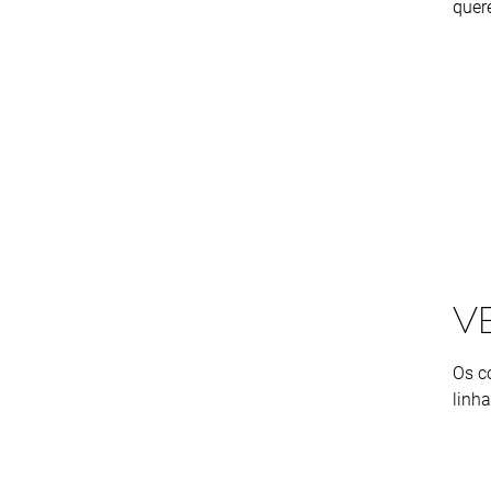
quer
V
Os c
linh