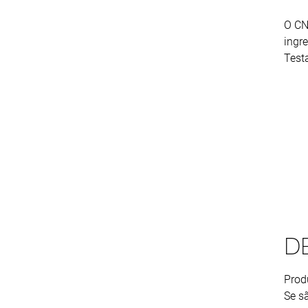
O CN
ingr
Test
D
Prod
Se s